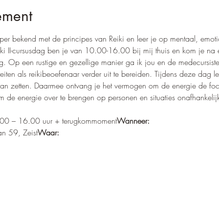
ement
ieper bekend met de principes van Reiki en leer je op mentaal, emot
iki II-cursusdag ben je van 10.00-16.00 bij mij thuis en kom je n
Op een rustige en gezellige manier ga ik jou en de medecursiste
teiten als reikibeoefenaar verder uit te bereiden. Tijdens deze dag lee
kan zetten. Daarmee ontvang je het vermogen om de energie de foc
om de energie over te brengen op personen en situaties onafhankelijk
:00 – 16.00 uur + terugkommoment
Wanneer:
an 59, Zeist
Waar: