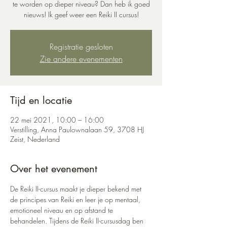
te worden op dieper niveau? Dan heb ik goed
nieuws! Ik geef weer een Reiki II cursus!
Registratie gesloten
Zie andere evenementen
Tijd en locatie
22 mei 2021, 10:00 – 16:00
Verstilling, Anna Paulownalaan 59, 3708 HJ
Zeist, Nederland
Over het evenement
De Reiki II-cursus maakt je dieper bekend met 
de principes van Reiki en leer je op mentaal, 
emotioneel niveau en op afstand te 
behandelen. Tijdens de Reiki II-cursusdag ben 