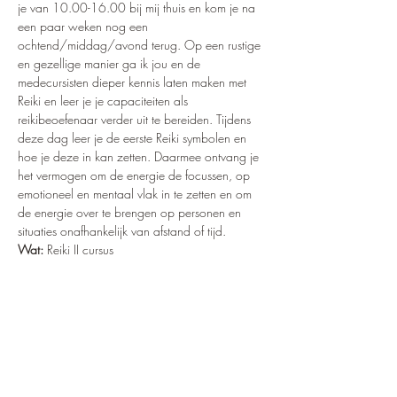
je van 10.00-16.00 bij mij thuis en kom je na 
een paar weken nog een 
ochtend/middag/avond terug. Op een rustige 
en gezellige manier ga ik jou en de 
medecursisten dieper kennis laten maken met 
Reiki en leer je je capaciteiten als 
reikibeoefenaar verder uit te bereiden. Tijdens 
deze dag leer je de eerste Reiki symbolen en 
hoe je deze in kan zetten. Daarmee ontvang je 
het vermogen om de energie de focussen, op 
emotioneel en mentaal vlak in te zetten en om 
de energie over te brengen op personen en 
situaties onafhankelijk van afstand of tijd.
Wat:
 Reiki II cursus
Wanneer:
 Zaterdag 22 mei, van 10:00 – 
16.00 uur + terugkommoment
Waar:
 Verstilling, Anna Paulownalaan 59, 
Zeist, bij meer dan 2 deelneemers Sansoma 
in…
Meer lezen >