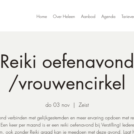
Home
Over Heleen
Aanbod
Agenda
Tarieve
Reiki oefenavon
/vrouwencirkel
do 03 nov
  |  
Zeist
nd verbinden met gelijkgestemden en meer ervaring opdoen met re
 Een keer per maand is er een reiki oefenavond bij Verstilling! Iedere
m, ook zonder Reiki graad kan je meedoen met deze avond. Laat h