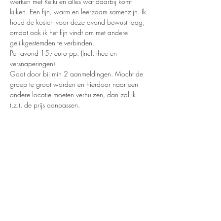
werken met Reiki en alles wat daarbij komt 
kijken. Een fijn, warm en leerzaam samenzijn. Ik 
houd de kosten voor deze avond bewust laag, 
omdat ook ik het fijn vindt om met andere 
gelijkgestemden te verbinden. 
Per avond 15,- euro pp. (Incl. thee en 
versnaperingen)
Gaat door bij min 2 aanmeldingen. Mocht de 
groep te groot worden en hierdoor naar een 
andere locatie moeten verhuizen, dan zal ik 
t.z.t. de prijs aanpassen. 
Ben jij erbij? Aanmelden kan via de website of 
via wegnaarverstilling@gmail.com
Wees welkom!
Meer lezen >
Deel dit evenement