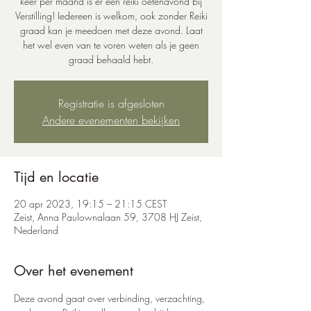
keer per maand is er een reiki oefenavond bij
Verstilling! Iedereen is welkom, ook zonder Reiki
graad kan je meedoen met deze avond. Laat
het wel even van te voren weten als je geen
graad behaald hebt.
Registratie is afgesloten
Andere evenementen bekijken
Tijd en locatie
20 apr 2023, 19:15 – 21:15 CEST
Zeist, Anna Paulownalaan 59, 3708 HJ Zeist,
Nederland
Over het evenement
Deze avond gaat over verbinding, verzachting, 