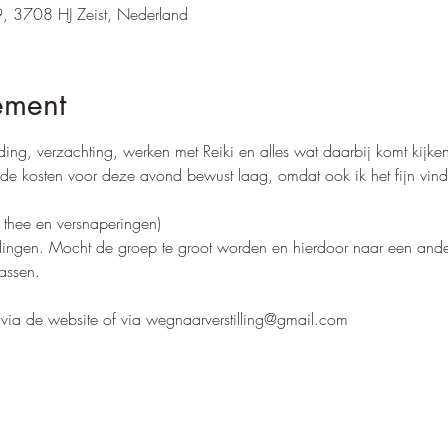
, 3708 HJ Zeist, Nederland
ement
ng, verzachting, werken met Reiki en alles wat daarbij komt kijken
de kosten voor deze avond bewust laag, omdat ook ik het fijn vin
 
. thee en versnaperingen)
ingen. Mocht de groep te groot worden en hierdoor naar een ander
assen. 
 via de website of via wegnaarverstilling@gmail.com