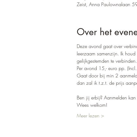
Zeist, Anna Paulownalaan 59
Over het even
Deze avond gaat over verbindi
leerzaam samenzijn. Ik houd 
gelijkgestemden te verbinden.
Per avond 15,- euro pp. (Incl
Gaat door bij min 2 aanmeld
dan zal ik t.z.t. de prijs aanp
Ben jij erbij? Aanmelden kan
Wees welkom!
Meer lezen >