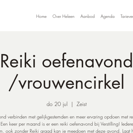
Home
Over Heleen
Aanbod
Agenda
Tarieve
Reiki oefenavon
/vrouwencirkel
do 20 jul
  |  
Zeist
nd verbinden met gelijkgestemden en meer ervaring opdoen met re
 Een keer per maand is er een reiki oefenavond bij Verstilling! Iedere
m, ook zonder Reiki graad kan je meedoen met deze avond. Laat h